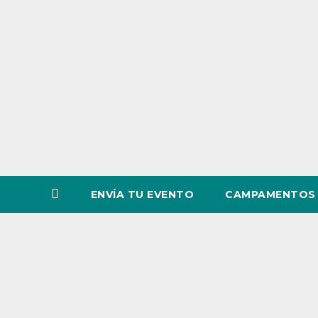
o
v
i
n
c
i
a
ENVÍA TU EVENTO
CAMPAMENTOS 