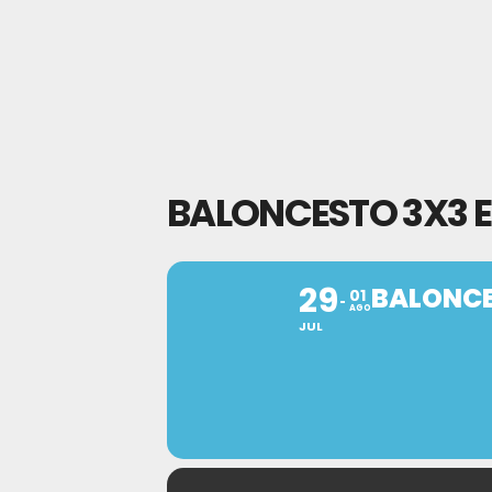
BALONCESTO 3X3 E
29
BALONCE
01
AGO
JUL