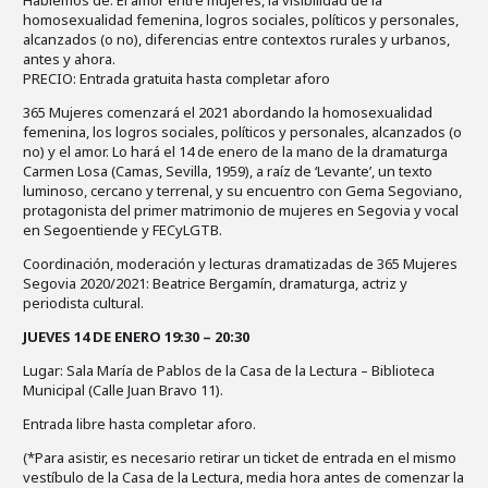
Hablemos de: El amor entre mujeres, la visibilidad de la
homosexualidad femenina, logros sociales, políticos y personales,
alcanzados (o no), diferencias entre contextos rurales y urbanos,
antes y ahora.
PRECIO: Entrada gratuita hasta completar aforo
365 Mujeres comenzará el 2021 abordando la homosexualidad
femenina, los logros sociales, políticos y personales, alcanzados (o
no) y el amor. Lo hará el 14 de enero de la mano de la dramaturga
Carmen Losa (Camas, Sevilla, 1959), a raíz de ‘Levante’, un texto
luminoso, cercano y terrenal, y su encuentro con Gema Segoviano,
protagonista del primer matrimonio de mujeres en Segovia y vocal
en Segoentiende y FECyLGTB.
Coordinación, moderación y lecturas dramatizadas de 365 Mujeres
Segovia 2020/2021: Beatrice Bergamín, dramaturga, actriz y
periodista cultural.
JUEVES 14 DE ENERO
19:30 – 20:30
Lugar: Sala María de Pablos de la Casa de la Lectura – Biblioteca
Municipal (Calle Juan Bravo 11).
Entrada libre hasta completar aforo.
(*Para asistir, es necesario retirar un ticket de entrada en el mismo
vestíbulo de la Casa de la Lectura, media hora antes de comenzar la