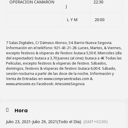
OPERACION CAMARON
22:30
J
L Y M
20:00
7 Salas Digitales, C/ Dámaso Alonso, 54. Barrio Nueva Segovia.
Información en el teléfono: 921-43-21-28. Lunes, Martes, & Viernes,
excepto festivos & vísperas de festivo: butaca 5,50 €. Miercoles (día
del espectador): butaca a 3,70 Jueves (al cine): butaca a 4€ Todas las
Películas, excepto festivos & vísperas de festivo. Sábados,
domingos, festivos & vísperas de festivo: butaca 6,00 €. Sábado,
sesión nocturna a partir de las doce de la noche. Información y
Venta de Entradas en www.compraentradas.com &
www.artesiete.es Facebook: ArtesieteSegovia
Hora
Julio 23, 2021
-
Julio 29, 2021
(Todo el Día)
(GMT+02:00)