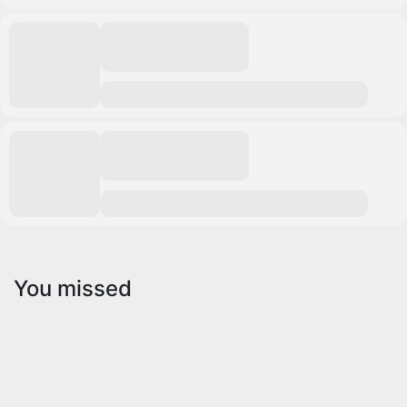
You missed
Campamentos
Verano
Campamentos
de