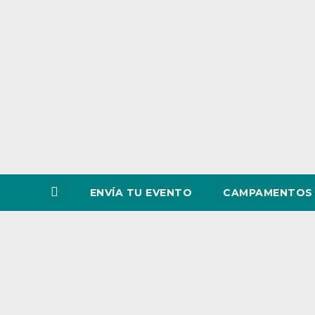
o
v
i
n
c
i
a
ENVÍA TU EVENTO
CAMPAMENTOS 