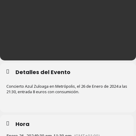
Detalles del Evento
Concierto Azul Zuloaga en Metrópolis, el 26 de Enero de 2024 a las
21:30, entrada 8 euros con consumición.
Hora
Enero 26, 2024
9:30 pm
-
11:30 pm
(GMT+01:00)