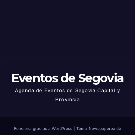
de
Sego
via
2025
– 27
de
Juni
o
Eventos de Segovia
Agenda de Eventos de Segovia Capital y
Provincia
Funciona gracias a WordPress
|
Tema: Newspaperex de