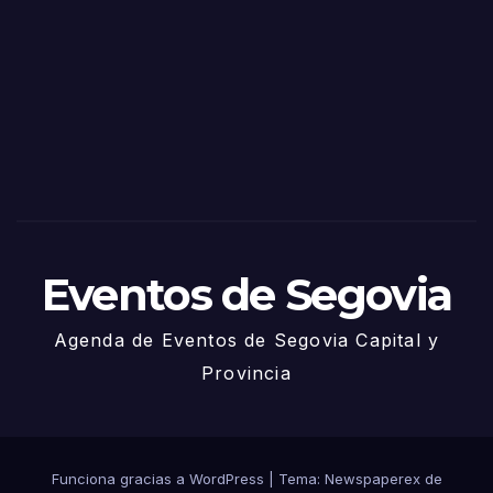
de
Sego
via
2025
– 27
de
Juni
o
Eventos de Segovia
Agenda de Eventos de Segovia Capital y
Provincia
Funciona gracias a WordPress
|
Tema: Newspaperex de