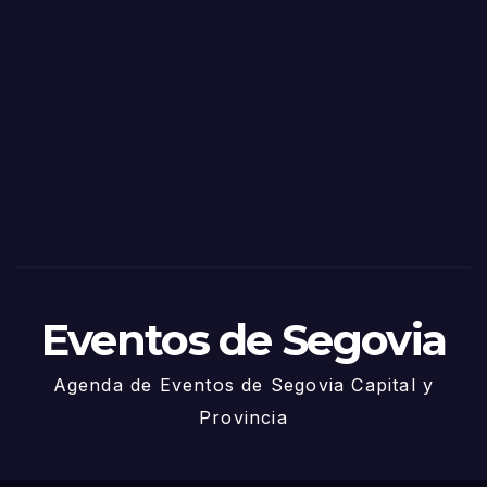
o
Fiest
as
de
Sego
via
2025
– 27
de
Juni
o
Eventos de Segovia
Agenda de Eventos de Segovia Capital y
Provincia