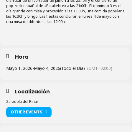
disfrutar de un cortador de jamón a las 20:15h y el concierto de
pop-rock español de «Pataliebre» a las 21:00h. El domingo 3 es el
día grande con misa y procesión a las 13:00h, una comida popular a
las 16:30h y bingo. Las fiestas concluirán el lunes 4 de mayo con
una misa de difuntos a las 12:00h.
Hora
Mayo 1, 2026
-
Mayo 4, 2026
(Todo el Día)
(GMT+02:00)
Localización
Zarzuela del Pinar
OTHER EVENTS