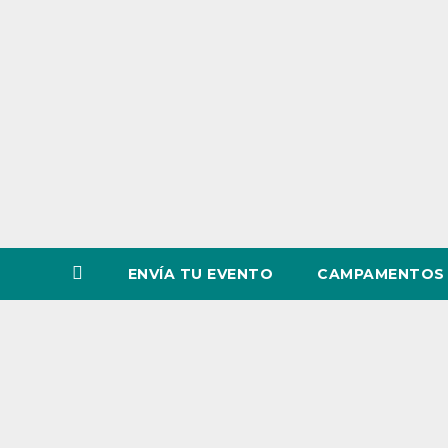
o
v
i
n
c
i
a
ENVÍA TU EVENTO
CAMPAMENTOS 