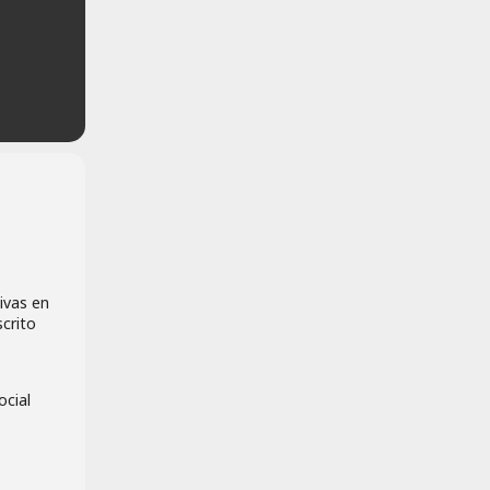
ivas en
scrito
ocial