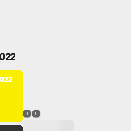
022
022