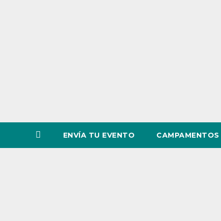
o
v
i
n
c
i
a
ENVÍA TU EVENTO
CAMPAMENTOS 