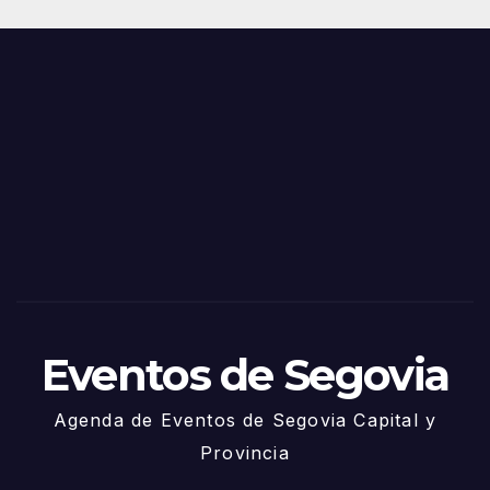
Juni
s y
o
Fiest
as
de
Sego
via
2025
– 27
de
Juni
o
Eventos de Segovia
Agenda de Eventos de Segovia Capital y
Provincia