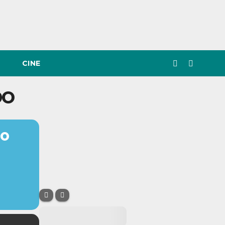
CINE
DO
DO