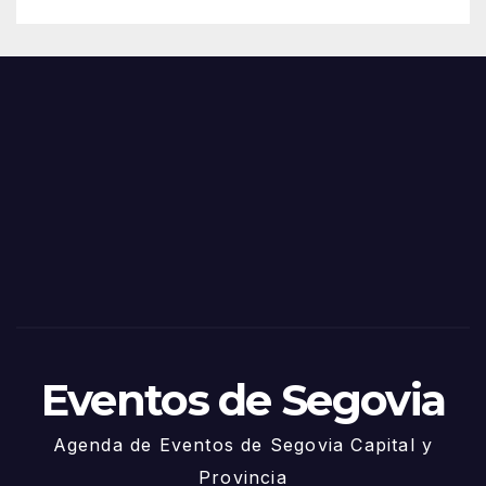
de
Feria
Juni
s y
o
Fiest
as
de
Sego
via
2025
– 27
de
Juni
o
Eventos de Segovia
Agenda de Eventos de Segovia Capital y
Provincia