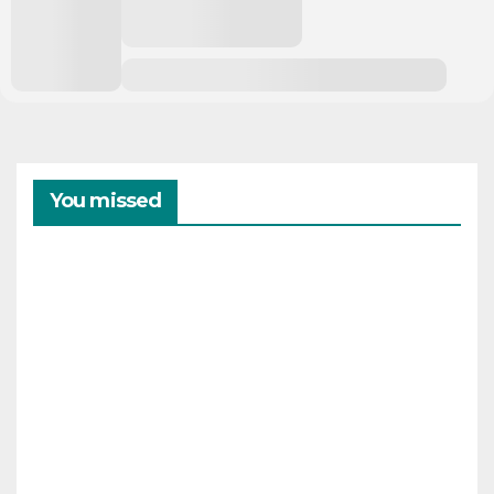
You missed
CAMPAMENTOS
VERANO
Cam
pam
ento
s de