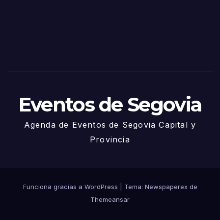
via
2025
– 27
de
Juni
o
Eventos de Segovia
Agenda de Eventos de Segovia Capital y
Provincia
Funciona gracias a WordPress
|
Tema: Newspaperex de
Themeansar