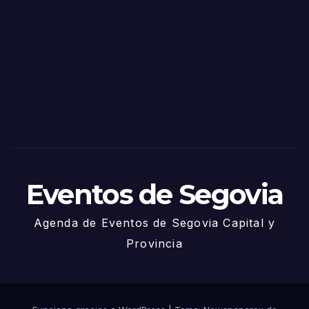
as
de
Sego
via
2025
– 27
de
Juni
o
Eventos de Segovia
Agenda de Eventos de Segovia Capital y
Provincia