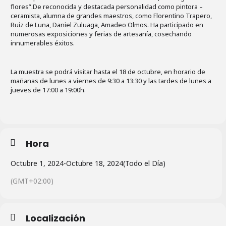
flores”.De reconocida y destacada personalidad como pintora –
ceramista, alumna de grandes maestros, como Florentino Trapero,
Ruiz de Luna, Daniel Zuluaga, Amadeo Olmos. Ha participado en
numerosas exposiciones y ferias de artesanía, cosechando
innumerables éxitos.
La muestra se podrá visitar hasta el 18 de octubre, en horario de
mañanas de lunes a viernes de 9:30 a 13:30 y las tardes de lunes a
jueves de 17:00 a 19:00h.
Hora
Octubre 1, 2024
-
Octubre 18, 2024
(Todo el Día)
(GMT+02:00)
Localización