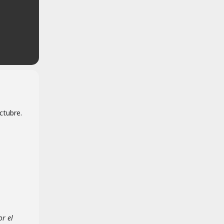
ctubre.
or el