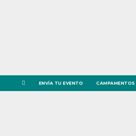
o
v
i
n
c
i
a
ENVÍA TU EVENTO
CAMPAMENTOS 