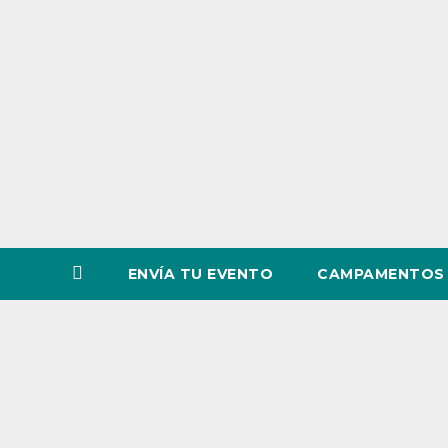
o
v
i
n
c
i
a
ENVÍA TU EVENTO
CAMPAMENTOS 