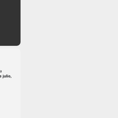
ra
 julio,