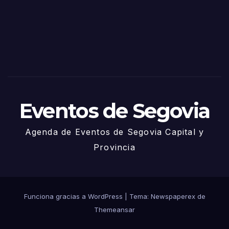
via
2025
– 27
de
Juni
o
Eventos de Segovia
Agenda de Eventos de Segovia Capital y
Provincia
Funciona gracias a WordPress
|
Tema: Newspaperex de
Themeansar