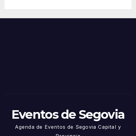
– 28
n
de
Feria
Juni
s y
o
Fiest
as
de
Sego
via
2025
– 27
de
Juni
o
Eventos de Segovia
Agenda de Eventos de Segovia Capital y