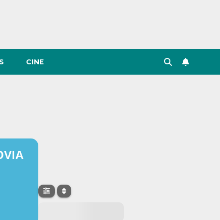
S
CINE
OVIA