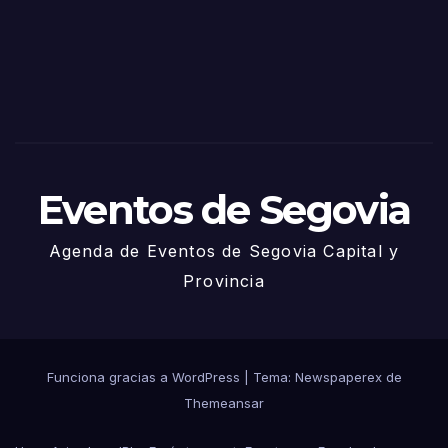
via
2025
– 27
de
Juni
o
Eventos de Segovia
Agenda de Eventos de Segovia Capital y
Provincia
Funciona gracias a WordPress
|
Tema: Newspaperex de
Themeansar