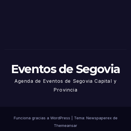
Sego
via
2025
– 27
de
Juni
o
Eventos de Segovia
Agenda de Eventos de Segovia Capital y
Provincia
Funciona gracias a WordPress
|
Tema: Newspaperex de
Themeansar