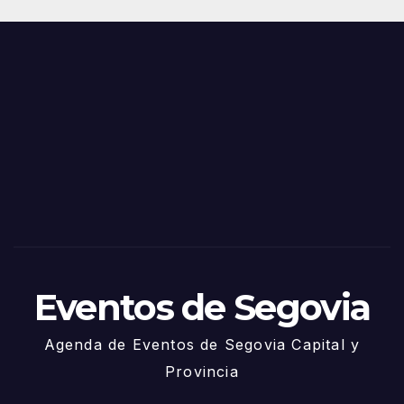
Juni
s y
o
Fiest
as
de
Sego
via
2025
– 27
de
Juni
o
Eventos de Segovia
Agenda de Eventos de Segovia Capital y
Provincia