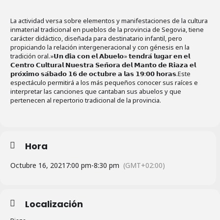
La actividad versa sobre elementos y manifestaciones de la cultura
inmaterial tradicional en pueblos de la provincia de Segovia, tiene
carácter didáctico, diseñada para destinatario infantil, pero
propiciando la relación intergeneracional y con génesis en la
tradición oral.»𝗨𝗻 𝗱𝗶́𝗮 𝗰𝗼𝗻 𝗲𝗹 𝗔𝗯𝘂𝗲𝗹𝗼» 𝘁𝗲𝗻𝗱𝗿𝗮́ 𝗹𝘂𝗴𝗮𝗿 𝗲𝗻 𝗲𝗹
𝗖𝗲𝗻𝘁𝗿𝗼 𝗖𝘂𝗹𝘁𝘂𝗿𝗮𝗹 𝗡𝘂𝗲𝘀𝘁𝗿𝗮 𝗦𝗲𝗻̃𝗼𝗿𝗮 𝗱𝗲𝗹 𝗠𝗮𝗻𝘁𝗼 𝗱𝗲 𝗥𝗶𝗮𝘇𝗮 𝗲𝗹
𝗽𝗿𝗼́𝘅𝗶𝗺𝗼 𝘀𝗮́𝗯𝗮𝗱𝗼 𝟭𝟲 𝗱𝗲 𝗼𝗰𝘁𝘂𝗯𝗿𝗲 𝗮 𝗹𝗮𝘀 𝟭𝟵:𝟬𝟬 𝗵𝗼𝗿𝗮𝘀.Este
espectáculo permitirá a los más pequeños conocer sus raíces e
interpretar las canciones que cantaban sus abuelos y que
pertenecen al repertorio tradicional de la provincia.
Hora
Octubre 16, 2021
7:00 pm
-
8:30 pm
(GMT+02:00)
Localización