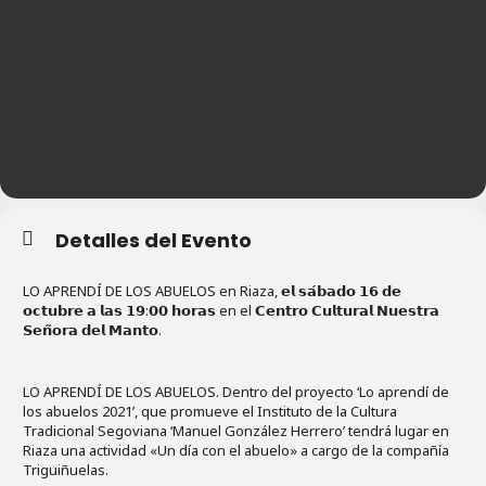
Detalles del Evento
LO APRENDÍ DE LOS ABUELOS en Riaza, 𝗲𝗹 𝘀𝗮́𝗯𝗮𝗱𝗼 𝟭𝟲 𝗱𝗲
𝗼𝗰𝘁𝘂𝗯𝗿𝗲 𝗮 𝗹𝗮𝘀 𝟭𝟵:𝟬𝟬 𝗵𝗼𝗿𝗮𝘀 en el 𝗖𝗲𝗻𝘁𝗿𝗼 𝗖𝘂𝗹𝘁𝘂𝗿𝗮𝗹 𝗡𝘂𝗲𝘀𝘁𝗿𝗮
𝗦𝗲𝗻̃𝗼𝗿𝗮 𝗱𝗲𝗹 𝗠𝗮𝗻𝘁𝗼.
LO APRENDÍ DE LOS ABUELOS. Dentro del proyecto ‘Lo aprendí de
los abuelos 2021’, que promueve el Instituto de la Cultura
Tradicional Segoviana ‘Manuel González Herrero’ tendrá lugar en
Riaza una actividad «Un día con el abuelo» a cargo de la compañía
Triguiñuelas.