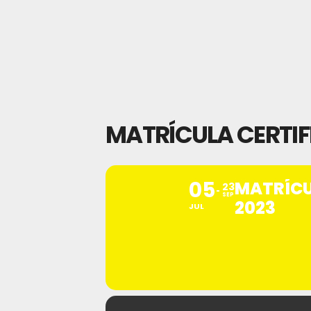
MATRÍCULA CERTIFI
05
MATRÍCU
23
SEP
2023
JUL