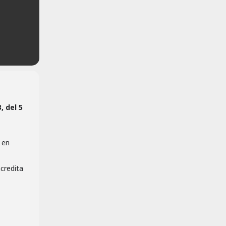
, del 5
 en
acredita