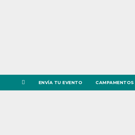
o
v
i
n
c
i
a
ENVÍA TU EVENTO
CAMPAMENTOS 