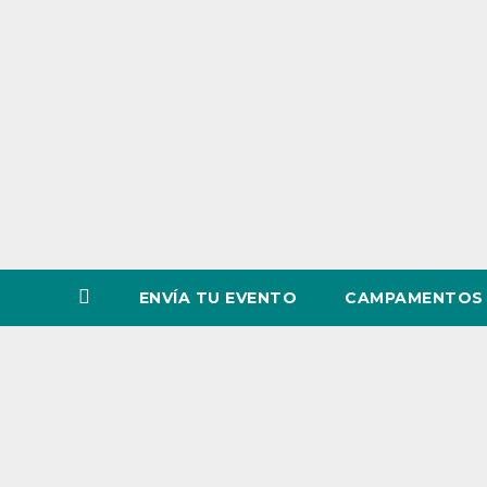
o
v
i
n
c
i
a
ENVÍA TU EVENTO
CAMPAMENTOS 