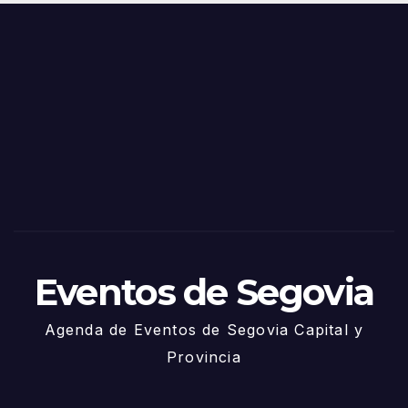
o
Fiest
as
de
Sego
via
2025
– 27
de
Juni
o
Eventos de Segovia
Agenda de Eventos de Segovia Capital y
Provincia