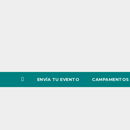
o
v
i
n
c
i
a
ENVÍA TU EVENTO
CAMPAMENTOS 