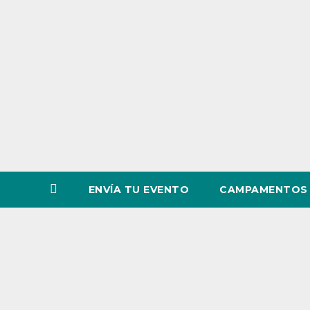
o
v
i
n
c
i
a
ENVÍA TU EVENTO
CAMPAMENTOS 