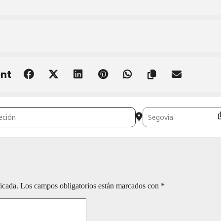
ent
 por la Naturaleza []
Destination Address - Ru
icada.
Los campos obligatorios están marcados con
*