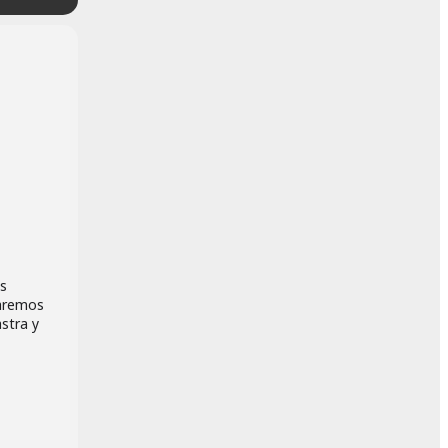
os
saremos
astra y