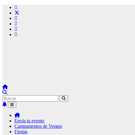
Ir
al
contenido
Eventos de
Segovia
Agenda de
Eventos de
Segovia Capital
y Provincia
Envía tu evento
Campamentos de Verano
Fiestas