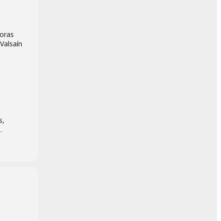
horas
Valsaín
s,
.