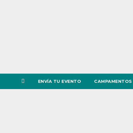
o
v
i
n
c
i
a
ENVÍA TU EVENTO
CAMPAMENTOS 