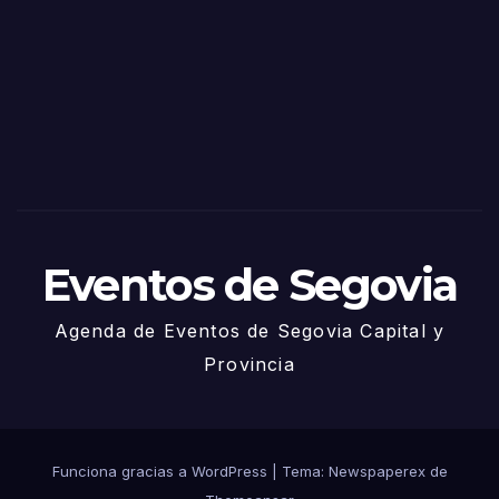
de
Sego
via
2025
– 27
de
Juni
o
Eventos de Segovia
Agenda de Eventos de Segovia Capital y
Provincia
Funciona gracias a WordPress
|
Tema: Newspaperex de