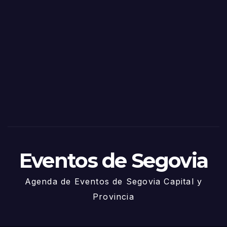
o
Fiest
as
de
Sego
via
2025
– 27
de
Juni
o
Eventos de Segovia
Agenda de Eventos de Segovia Capital y
Provincia