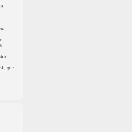
ja
ar.
do
a
ndrá
sti, que