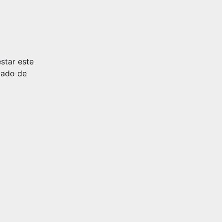
star este
gado de
Agenda
Programación
Ferias y