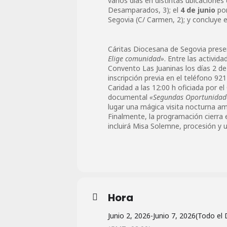
varios días en distintas ubicaciones
Desamparados, 3); el
4 de junio
por
Segovia (C/ Carmen, 2); y concluye 
Cáritas Diocesana de Segovia prese
Elige comunidad»
. Entre las activid
Convento Las Juaninas los días 2 de j
inscripción previa en el teléfono 92
Caridad a las 12:00 h oficiada por el
documental
«Segundas Oportunidad
lugar una mágica visita nocturna am
Finalmente, la programación cierra e
incluirá Misa Solemne, procesión y un
Hora
Junio 2, 2026
-
Junio 7, 2026
(Todo el 