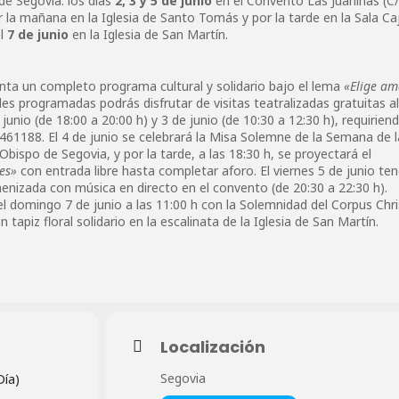
 de Segovia: los días
2, 3 y 5 de junio
en el Convento Las Juaninas (C/
 la mañana en la Iglesia de Santo Tomás y por la tarde en la Sala Ca
el
7 de junio
en la Iglesia de San Martín.
nta un completo programa cultural y solidario bajo el lema
«Elige am
ades programadas podrás disfrutar de visitas teatralizadas gratuitas al
unio (de 18:00 a 20:00 h) y 3 de junio (de 10:30 a 12:30 h), requirien
1461188. El 4 de junio se celebrará la Misa Solemne de la Semana de l
 Obispo de Segovia, y por la tarde, a las 18:30 h, se proyectará el
es»
con entrada libre hasta completar aforo. El viernes 5 de junio te
enizada con música en directo en el convento (de 20:30 a 22:30 h).
l domingo 7 de junio a las 11:00 h con la Solemnidad del Corpus Chri
 tapiz floral solidario en la escalinata de la Iglesia de San Martín.
Localización
Segovia
Día)