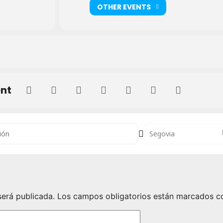
OTHER EVENTS
ent
de Cáritas en Segovia []
Destination Address - S
será publicada.
Los campos obligatorios están marcados 