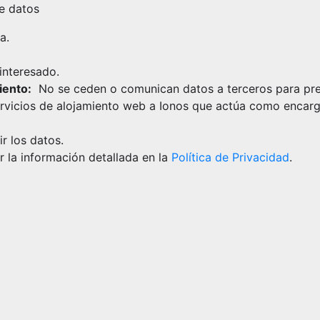
e datos
a.
interesado.
iento:
No se ceden o comunican datos a terceros para pre
 servicios de alojamiento web a Ionos que actúa como encar
ir los datos.
 la información detallada en la
Política de Privacidad
.
Fiestas de
Segovia
ación
Programación