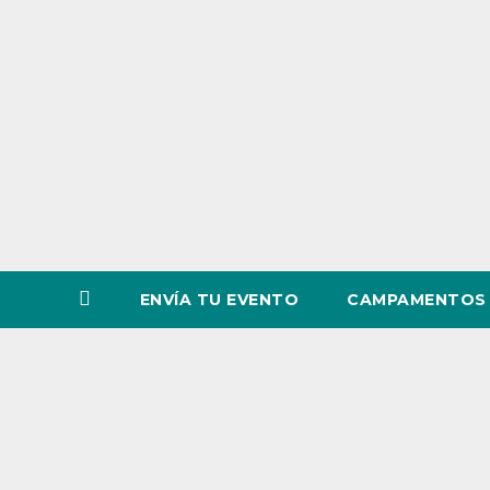
o
v
i
n
c
i
a
ENVÍA TU EVENTO
CAMPAMENTOS 