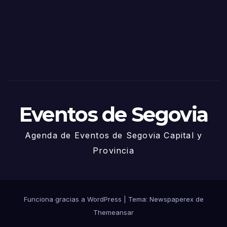
Sego
via
2025
– 27
de
Juni
o
Eventos de Segovia
Agenda de Eventos de Segovia Capital y
Provincia
Funciona gracias a WordPress
|
Tema: Newspaperex de
Themeansar