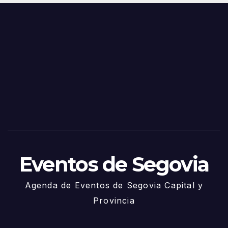
s y
o
Fiest
as
de
Sego
via
2025
– 27
de
Juni
o
Eventos de Segovia
Agenda de Eventos de Segovia Capital y
Provincia