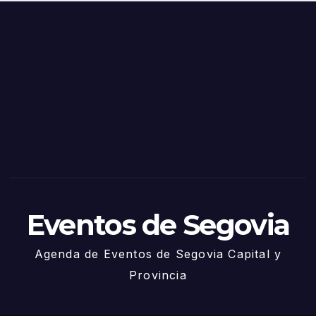
o
Fiest
as
de
Sego
via
2025
– 27
de
Juni
o
Eventos de Segovia
Agenda de Eventos de Segovia Capital y
Provincia