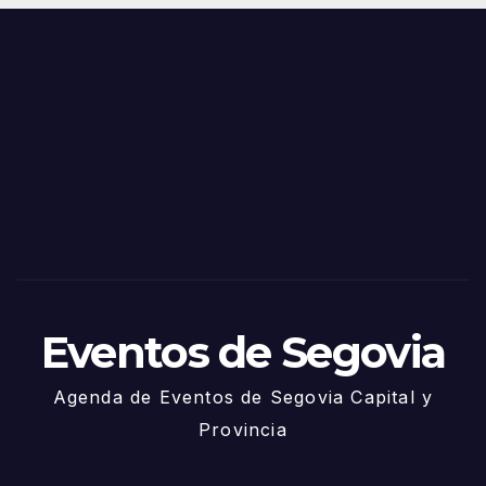
Juni
s y
o
Fiest
as
de
Sego
via
2025
– 27
de
Juni
o
Eventos de Segovia
Agenda de Eventos de Segovia Capital y
Provincia