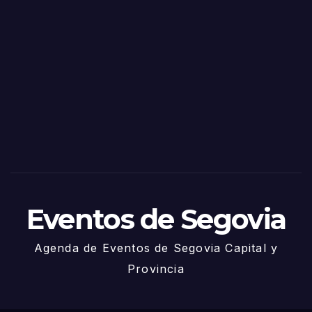
o
Fiest
as
de
Sego
via
2025
– 27
de
Juni
o
Eventos de Segovia
Agenda de Eventos de Segovia Capital y
Provincia