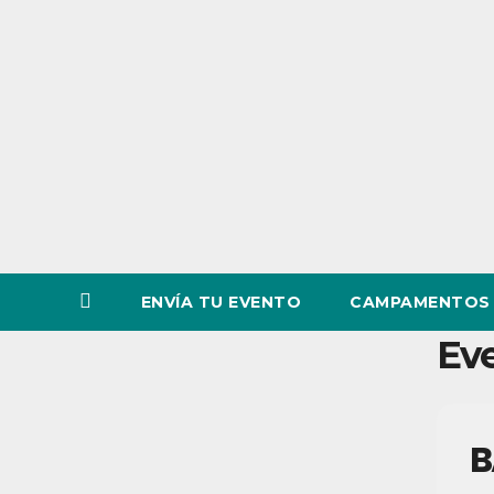
o
v
i
n
c
i
a
ENVÍA TU EVENTO
CAMPAMENTOS 
Eve
B