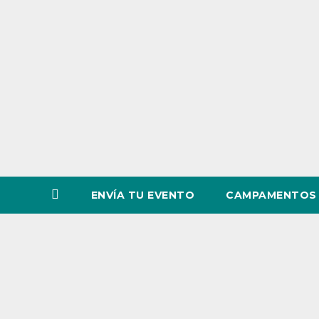
o
v
i
n
c
i
a
ENVÍA TU EVENTO
CAMPAMENTOS 