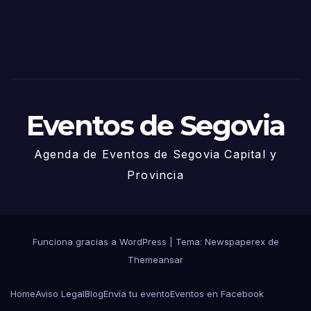
2025
– 27
de
Juni
o
Eventos de Segovia
Agenda de Eventos de Segovia Capital y
Provincia
Funciona gracias a WordPress
|
Tema: Newspaperex de
Themeansar
Home
Aviso Legal
Blog
Envía tu evento
Eventos en Facebook