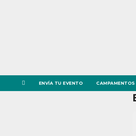
o
v
i
n
c
i
a
ENVÍA TU EVENTO
CAMPAMENTOS 