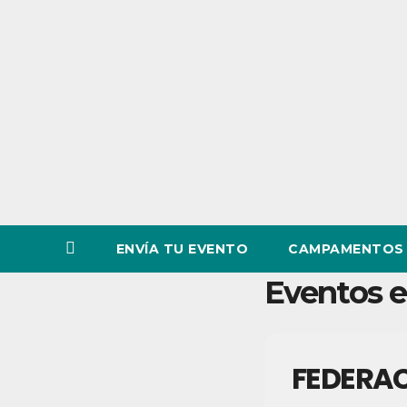
o
v
i
n
c
i
a
ENVÍA TU EVENTO
CAMPAMENTOS 
Eventos e
FEDERAC