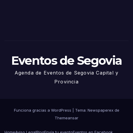
via
2025
– 27
de
Juni
o
Eventos de Segovia
Agenda de Eventos de Segovia Capital y
Provincia
Funciona gracias a WordPress
|
Tema: Newspaperex de
Themeansar
Home
Aviso Legal
Blog
Envía tu evento
Eventos en Facebook