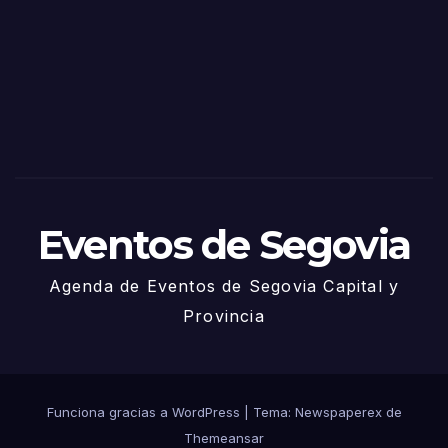
Sego
via
2025
– 27
de
Juni
o
Eventos de Segovia
Agenda de Eventos de Segovia Capital y
Provincia
Funciona gracias a WordPress
|
Tema: Newspaperex de
Themeansar